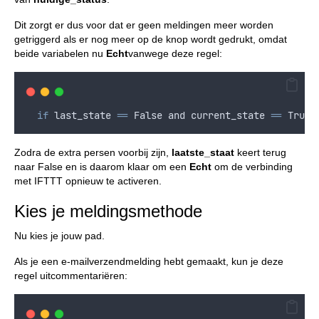
Dit zorgt er dus voor dat er geen meldingen meer worden
getriggerd als er nog meer op de knop wordt gedrukt, omdat
beide variabelen nu
Echt
vanwege deze regel:
if
last_state
==
False
and
current_state
==
 True
:
Zodra de extra persen voorbij zijn,
laatste_staat
keert terug
naar False en is daarom klaar om een
Echt
om de verbinding
met IFTTT opnieuw te activeren.
Kies je meldingsmethode
Nu kies je jouw pad.
Als je een e-mailverzendmelding hebt gemaakt, kun je deze
regel uitcommentariëren: