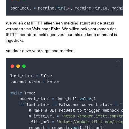
door_bell
=
machine
.
Pin
(
14
,
machine
.
Pin
.
IN
,
machine
We willen dat IFTTT alleen een melding stuurt als de status
verandert van
Vals
naar
Echt
. We willen ook voorkomen dat
IFTTT meerdere meldingen verstuurt als de knop eenmaal is
ingedrukt.
Vandaar deze voorzorgsmaatregelen:
last_state
=
False
current_state
=
False
while
 True
:
current_state
=
door_bell
.
value
()
if
last_state
==
False
and
current_state
==
 Tru
        # 
Make
a
GET
request
to
trigger
webhook
on
        # 
ifttt_url
=
'
https://maker.ifttt.com/trig
ifttt_url
=
'
https://maker.ifttt.com/trigge
request
=
requests
.
get
(
ifttt_url
)