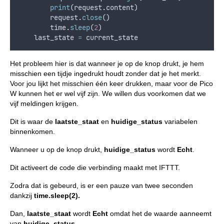
print
(
request
.
content
)
request
.
close
()
time
.
sleep
(
2
)
last_state
=
current_state
Het probleem hier is dat wanneer je op de knop drukt, je hem
misschien een tijdje ingedrukt houdt zonder dat je het merkt.
Voor jou lijkt het misschien één keer drukken, maar voor de Pico
W kunnen het er wel vijf zijn. We willen dus voorkomen dat we
vijf meldingen krijgen.
Dit is waar de
laatste_staat
en
huidige_status
variabelen
binnenkomen.
Wanneer u op de knop drukt,
huidige_status
wordt
Echt
.
Dit activeert de code die verbinding maakt met IFTTT.
Zodra dat is gebeurd, is er een pauze van twee seconden
dankzij
time.sleep(2).
Dan,
laatste_staat
wordt
Echt
omdat het de waarde aanneemt
van
huidige_status
.