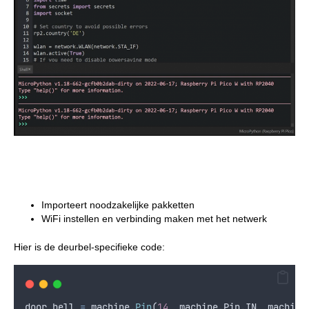
Importeert noodzakelijke pakketten
WiFi instellen en verbinding maken met het netwerk
Hier is de deurbel-specifieke code:
door_bell
=
machine
.
Pin
(
14
,
machine
.
Pin
.
IN
,
machine