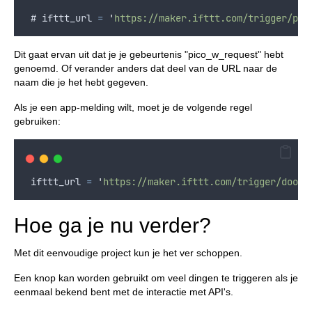
 # 
ifttt_url
=
'
https://maker.ifttt.com/trigger/pic
Dit gaat ervan uit dat je je gebeurtenis "pico_w_request" hebt
genoemd. Of verander anders dat deel van de URL naar de
naam die je het hebt gegeven.
Als je een app-melding wilt, moet je de volgende regel
gebruiken:
ifttt_url
=
'
https://maker.ifttt.com/trigger/door_
Hoe ga je nu verder?
Met dit eenvoudige project kun je het ver schoppen.
Een knop kan worden gebruikt om veel dingen te triggeren als je
eenmaal bekend bent met de interactie met API's.