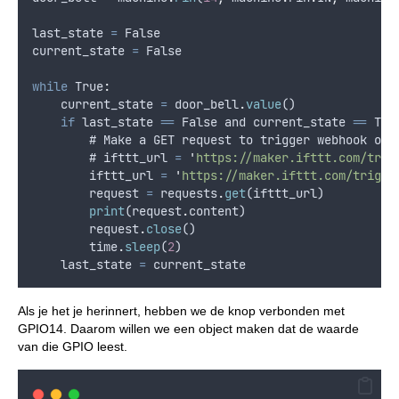
last_state
=
False
current_state
=
False
while
 True
:
current_state
=
door_bell
.
value
()
if
last_state
==
False
and
current_state
==
 Tru
        # 
Make
a
GET
request
to
trigger
webhook
on
        # 
ifttt_url
=
'
https://maker.ifttt.com/trig
ifttt_url
=
'
https://maker.ifttt.com/trigge
request
=
requests
.
get
(
ifttt_url
)
print
(
request
.
content
)
request
.
close
()
time
.
sleep
(
2
)
last_state
=
current_state
Als je het je herinnert, hebben we de knop verbonden met
GPIO14. Daarom willen we een object maken dat de waarde
van die GPIO leest.