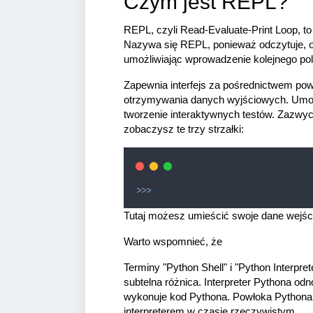
Czym jest REPL?
REPL, czyli Read-Evaluate-Print Loop, to
Nazywa się REPL, ponieważ odczytuje, oc
umożliwiając wprowadzenie kolejnego pol
Zapewnia interfejs za pośrednictwem po
otrzymywania danych wyjściowych. Umożl
tworzenie interaktywnych testów. Zazwyc
zobaczysz te trzy strzałki:
>>>
Tutaj możesz umieścić swoje dane wejśc
Warto wspomnieć, że
Terminy "Python Shell" i "Python Interpre
subtelna różnica. Interpreter Pythona od
wykonuje kod Pythona. Powłoka Pythona je
interpreterem w czasie rzeczywistym.