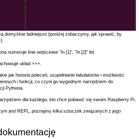
ą domyślnie ładniejsze (poniżej zobaczymy, jak sprawić, by
).
numeruje linie wejściowe "In [1]", "In [2]" itd.
zachowuje układ >>>.
e jak historia poleceń, uzupełnianie tabulatorów i możliwość
iennych i funkcji, co czyni go wygodnym narzędziem do
cji Pythona.
arzędziem dla każdego, kto chce pobawić się swoim Raspberry Pi.
 czym jest REPL, poznajmy kilka sztuczek związanych z jego
 dokumentację