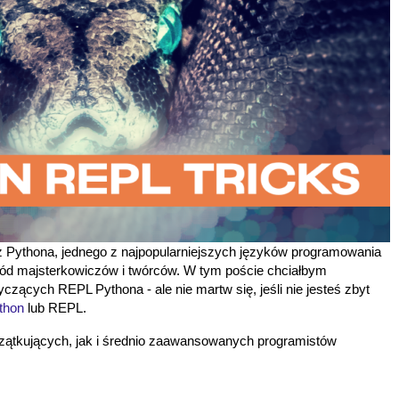
z Pythona, jednego z najpopularniejszych języków programowania
ród majsterkowiczów i twórców. W tym poście chciałbym
zących REPL Pythona - ale nie martw się, jeśli nie jesteś zbyt
thon
lub REPL.
czątkujących, jak i średnio zaawansowanych programistów