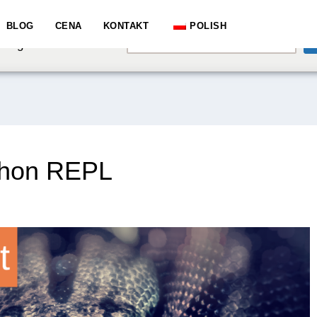
e speaking a different
BLOG
CENA
KONTAKT
POLISH
English
hange to:
thon REPL