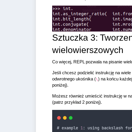
Sztuczka 3: Tworze
wielowierszowych
Co więcej, REPL pozwala na pisanie wielow
Jeśli chcesz podzielić instrukcję na wie
odwrotnego ukośnika (
) na końcu każdej 
\
poniżej).
Możesz również umieścić instrukcję w na
(patrz przykład 2 poniżej).
# 
example
1
: 
using
backslash
fo