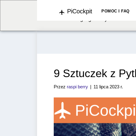
PiCockpit
We've detected you might b
POMOC I FAQ
language. Do you want to c
9 Sztuczek z Py
Przez
raspi berry
|
11 lipca 2023 r.