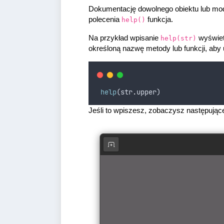
Dokumentację dowolnego obiektu lub mo
polecenia
funkcja.
help()
Na przykład wpisanie
wyświetl
help(str)
określoną nazwę metody lub funkcji, aby
help
(
str
.
upper
)
Jeśli to wpiszesz, zobaczysz następujące