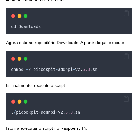
cd
Downloads
Agora está no repositório Downloads. A partir daqui, execute:
chmod
+
x
picockpit
-
addrpi
-
v2
.
5.0
.
sh
E, finalmente, execute o script:
.
/
picockpit
-
addrpi
-
v2
.
5.0
.
sh
Isto irá executar o script no Raspberry Pi.