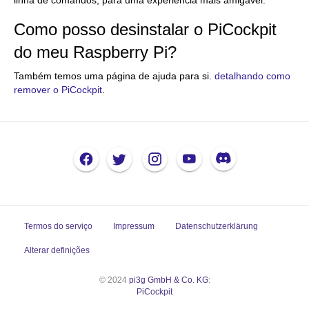
linha de comandos, para uma experiência mais amigável.
Como posso desinstalar o PiCockpit
do meu Raspberry Pi?
Também temos uma página de ajuda para si.
detalhando como
remover o PiCockpit
.
Termos do serviço
Impressum
Datenschutzerklärung
Alterar definições
© 2024
pi3g GmbH & Co. KG
:
PiCockpit