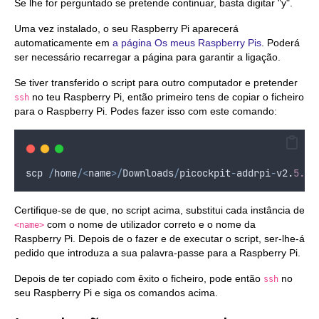
Se lhe for perguntado se pretende continuar, basta digitar "y".
Uma vez instalado, o seu Raspberry Pi aparecerá
automaticamente em
a página Os meus Raspberry Pis
. Poderá
ser necessário recarregar a página para garantir a ligação.
Se tiver transferido o script para outro computador e pretender
no teu Raspberry Pi, então primeiro tens de copiar o ficheiro
ssh
para o Raspberry Pi. Podes fazer isso com este comando:
scp
/
home
/<
name
>/
Downloads
/
picockpit
-
addrpi
-
v2
.
5.0
.
Certifique-se de que, no script acima, substitui cada instância de
com o nome de utilizador correto e o nome da
<name>
Raspberry Pi. Depois de o fazer e de executar o script, ser-lhe-á
pedido que introduza a sua palavra-passe para a Raspberry Pi.
Depois de ter copiado com êxito o ficheiro, pode então
no
ssh
seu Raspberry Pi e siga os comandos acima.