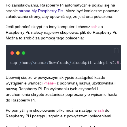
Po zainstalowaniu, Raspberry Pi automatycznie pojawi się na
stronie
strona My Raspberry Pis
. Może być konieczne ponowne
załadowanie strony, aby upewnić się, że jest ona połączona.
Jeśli pobrałeś skrypt na inny komputer i chcesz
do
ssh
Raspberry Pi, należy najpierw skopiować plik do Raspberry Pi.
Można to zrobić za pomocą tego polecenia:
scp
/
home
/<
name
>/
Downloads
/
picockpit
-
addrpi
-
v2
.
5.0
.
Upewnij się, że w powyższym skrypcie zastąpiłeś każde
wystąpienie wartości
z poprawną nazwą użytkownika i
<name>
nazwą Raspberry Pi. Po wykonaniu tych czynności i
uruchomieniu skryptu zostaniesz poproszony o wpisanie hasła
do Raspberry Pi.
Po pomyślnym skopiowaniu pliku można następnie
do
ssh
Raspberry Pi i postępuj zgodnie z powyższymi poleceniami.