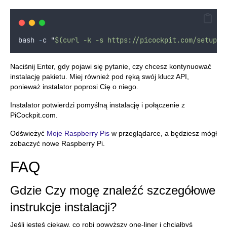
bash
-
c
"
$(curl -k -s https://picockpit.com/setup.s
Naciśnij Enter, gdy pojawi się pytanie, czy chcesz kontynuować
instalację pakietu. Miej również pod ręką swój klucz API,
ponieważ instalator poprosi Cię o niego.
Instalator potwierdzi pomyślną instalację i połączenie z
PiCockpit.com.
Odświeżyć
Moje Raspberry Pis
w przeglądarce, a będziesz mógł
zobaczyć nowe Raspberry Pi.
FAQ
Gdzie
Czy mogę znaleźć szczegółowe
instrukcje instalacji?
Jeśli jesteś ciekaw, co robi powyższy one-liner i chciałbyś