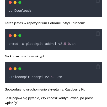
cd
Downloads
Teraz jesteś w repozytorium Pobrane. Stąd uruchom:
chmod
+
x
picockpit
-
addrpi
-
v2
.
5.0
.
sh
Na koniec uruchom skrypt:
.
/
picockpit
-
addrpi
-
v2
.
5.0
.
sh
Spowoduje to uruchomienie skryptu na Raspberry Pi.
Jeśli pojawi się pytanie, czy chcesz kontynuować, po prostu
wpisz "y".