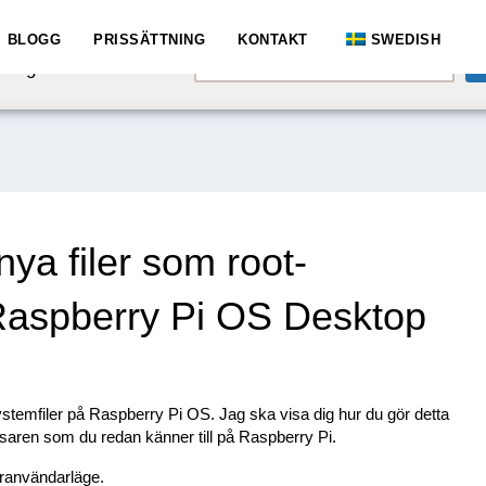
e speaking a different
BLOGG
PRISSÄTTNING
KONTAKT
SWEDISH
English
hange to:
ya filer som root-
Raspberry Pi OS Desktop
ystemfiler på Raspberry Pi OS. Jag ska visa dig hur du gör detta
aren som du redan känner till på Raspberry Pi.
eranvändarläge.