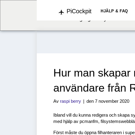
PiCockpit
We've detected you might b
HJÄLP & FAQ
language. Do you want to c
Hur man skapar n
användare från 
Av
raspi berry
|
den 7 november 2020
Ibland vill du kunna redigera och skapa s
med hjälp av pcmanfm, filsystemswebbläs
Först måste du öppna filhanteraren i sup