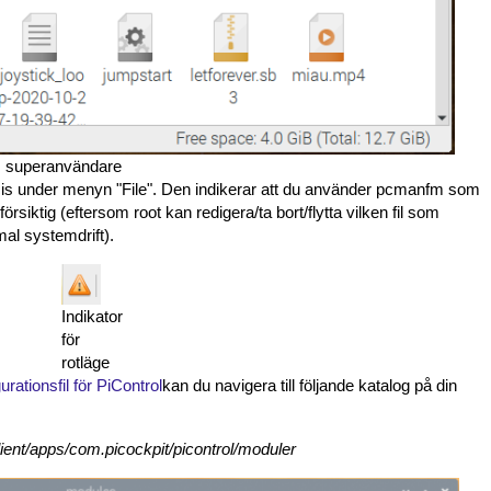
m superanvändare
cis under menyn "File". Den indikerar att du använder pcmanfm som
örsiktig (eftersom root kan redigera/ta bort/flytta vilken fil som
mal systemdrift).
Indikator
för
rotläge
urationsfil för PiControl
kan du navigera till följande katalog på din
client/apps/com.picockpit/picontrol/moduler