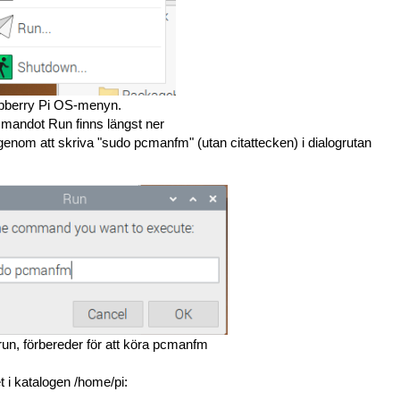
pberry Pi OS-menyn.
andot Run finns längst ner
om att skriva "sudo pcmanfm" (utan citattecken) i dialogrutan
n, förbereder för att köra pcmanfm
t i katalogen /home/pi: