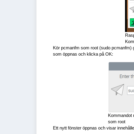
Ras
Komm
Kör pcmanfm som root (sudo pcmanfm) gen
som öppnas och klicka på OK:
Kommandot ru
som root
Ett nytt fönster öppnas och visar innehålle