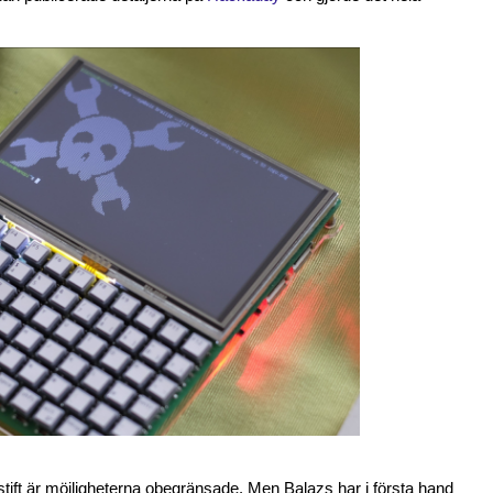
ft är möjligheterna obegränsade. Men Balazs har i första hand