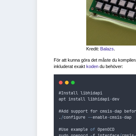
Kredit:
Balazs
.
För att kunna göra det måste du kompile
inkluderat exakt
koden
du behöver:
#
Install
libhidapi
apt
install
libhidapi
-
dev
#
Add
support
for
cmsis
-
dap
befo
.
/
configure
--
enable
-
cmsis
-
dap
#
Use
example
of
OpenOCD
sudo
openocd
-
f
interface
/
cmsis