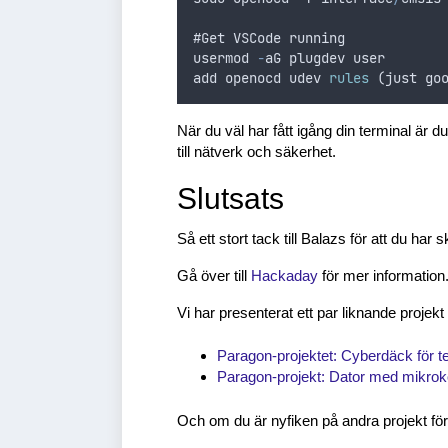
#
Get
VSCode
running
usermod
-
aG
plugdev
user
add
openocd
udev
rules
 (
just
go
När du väl har fått igång din terminal är 
till nätverk och säkerhet.
Slutsats
Så ett stort tack till Balazs för att du har 
Gå över till
Hackaday
för mer information
Vi har presenterat ett par liknande projekt
Paragon-projektet: Cyberdäck för t
Paragon-projekt: Dator med mikroko
Och om du är nyfiken på andra projekt för d