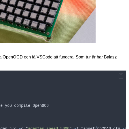
ra OpenOCD och få VSCode att fungera. Som tur är har Balasz
re
you
compile
OpenOCD
-
dap
.
cfg
-
c
"
adapter speed 5000
"
-
f
target
/
rp2040
.
cfg
-
c