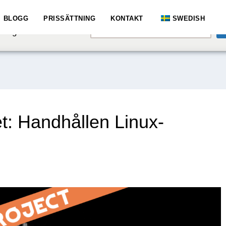
e speaking a different
BLOGG
PRISSÄTTNING
KONTAKT
SWEDISH
English
hange to:
t: Handhållen Linux-