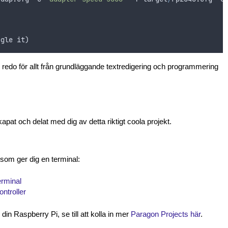
ogle
it
)
du redo för allt från grundläggande textredigering och programmering
skapat och delat med dig av detta riktigt coola projekt.
.
 som ger dig en terminal:
erminal
ntroller
in Raspberry Pi, se till att kolla in mer
Paragon Projects här
.