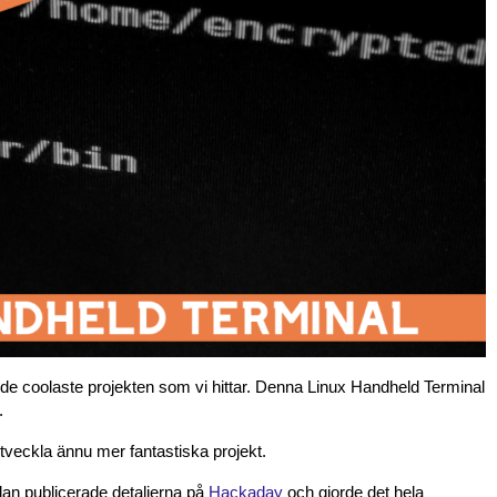
m de coolaste projekten som vi hittar. Denna Linux Handheld Terminal
.
utveckla ännu mer fantastiska projekt.
n publicerade detaljerna på
Hackaday
och gjorde det hela