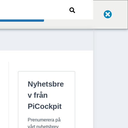
Change Language
Nyhetsbre
v från
PiCockpit
Prenumerera på
vårt nyhetsbrev