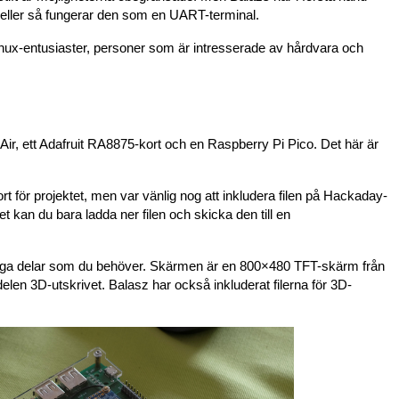
eller så fungerar den som en UART-terminal.
 Linux-entusiaster, personer som är intresserade av hårdvara och
ir, ett Adafruit RA8875-kort och en Raspberry Pi Pico. Det här är
.
t för projektet, men var vänlig nog att inkludera filen på Hackaday-
t kan du bara ladda ner filen och skicka den till en
tiga delar som du behöver. Skärmen är en 800×480 TFT-skärm från
 delen 3D-utskrivet. Balasz har också inkluderat filerna för 3D-