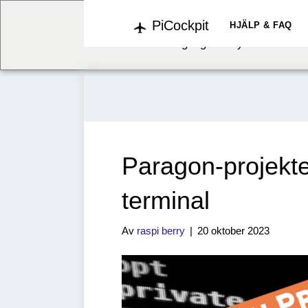
PiCockpit
We've detected you might b
HJÄLP & FAQ
language. Do you want to c
Paragon-projekte
terminal
Av
raspi berry
|
20 oktober 2023