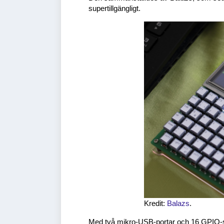
supertillgängligt.
Kredit:
Balazs
.
Med två mikro-USB-portar och 16 GPIO-sti