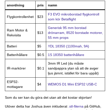
anordning
pris
namn
F3 EVO mikroborstad flygkontroll
Flygkontrollenhet
$23
som kör Betaflight
Generisk 95 mm borstad
Ram Motor &
$13
drönarram, 8520 borstade motorer,
Rekvisita
55 mm props
Batteri
$5
YDL 18350 (1100mah, 9A)
Batterihållare
$0.5
1S 18350 batterihållare
3mm IR Led (du måste
IR-markörer
$0.1
sandpappra ytan så att de avger
ljus jämnt, istället för bara uppåt)
ESP32-
$4
WEMOS D1 Mini ESP32 USB-C
mottagare
Som du ser kan du göra det utan att det kostar skjortan!
Utöver detta har Joshua även inkluderat
.stl-filerna
på GitHub,