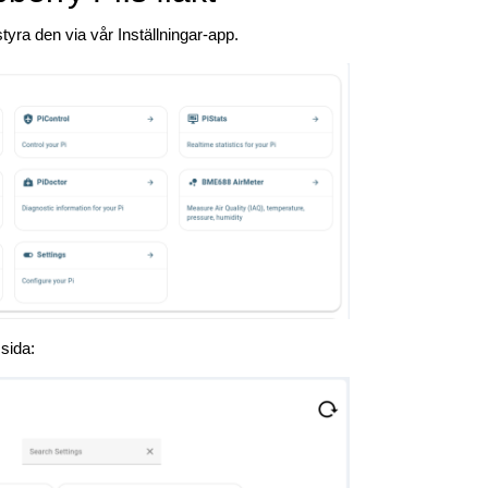
 styra den via vår Inställningar-app.
 sida: