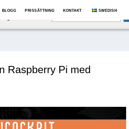
e speaking a different
BLOGG
PRISSÄTTNING
KONTAKT
SWEDISH
English
hange to:
din Raspberry Pi med