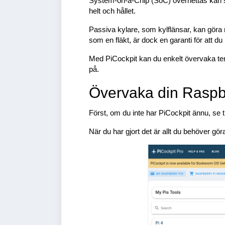
System-on-a-Chip (SoC) överhettas kan sys
helt och hållet.
Passiva kylare, som kylflänsar, kan göra m
som en fläkt, är dock en garanti för att d
Med PiCockpit kan du enkelt övervaka tem
på.
Övervaka din Raspb
Först, om du inte har PiCockpit ännu, se ti
När du har gjort det är allt du behöver göra 