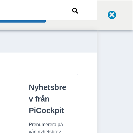
Change Language
Nyhetsbre
v från
PiCockpit
Prenumerera på
vårt nyhetsbrev