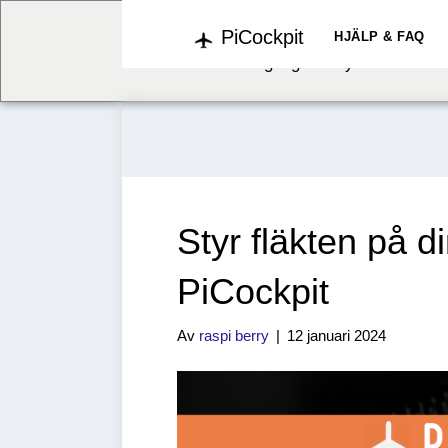
PiCockpit
We've detected you might b
HJÄLP & FAQ
language. Do you want to c
Styr fläkten på 
PiCockpit
Av
raspi berry
|
12 januari 2024