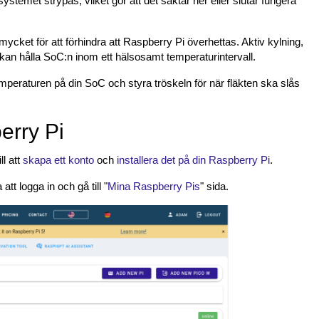
temet strypas, vilket gör att det saktar ner eller slutar fungera
ycket för att förhindra att Raspberry Pi överhettas. Aktiv kylning,
u kan hålla SoC:n inom ett hälsosamt temperaturintervall.
peraturen på din SoC och styra tröskeln för när fläkten ska slås
erry Pi
ll att
skapa ett konto
och
installera det på din Raspberry Pi
.
att logga in och gå till "
Mina Raspberry Pis
" sida.