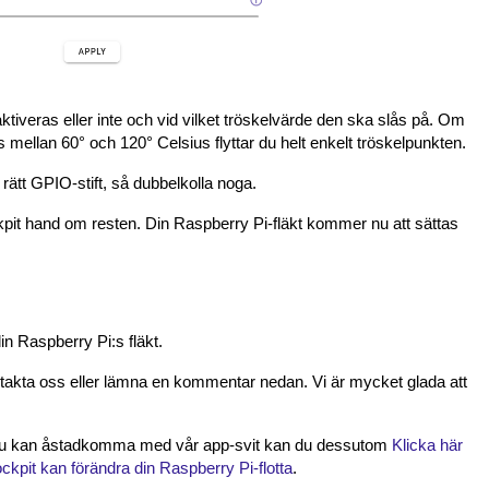
tiveras eller inte och vid vilket tröskelvärde den ska slås på. Om
ns mellan 60° och 120° Celsius flyttar du helt enkelt tröskelpunkten.
in rätt GPIO-stift, så dubbelkolla noga.
ckpit hand om resten. Din Raspberry Pi-fläkt kommer nu att sättas
din Raspberry Pi:s fläkt.
ntakta oss eller lämna en kommentar nedan. Vi är mycket glada att
 du kan åstadkomma med vår app-svit kan du dessutom
Klicka här
ckpit kan förändra din Raspberry Pi-flotta
.