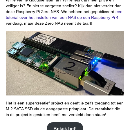
Wil je van je clouddiensten af? Wil je iets dat meer privé en
veiliger is? En niet te vergeten sneller? Kijk dan niet verder dan
deze Raspberry Pi Zero NAS. We hebben net gepubliceerd
een
tutorial over het instellen van een NAS op een Raspberry Pi 4
vandaag, maar deze Zero NAS neemt de taart!
Het is een supercreatief project en geeft je zelfs toegang tot een
M.2 SATA SSD via de aangepaste printplaat. De creativiteit die
in dit project is gestoken heeft me versteld doen staan!
Bekijk het!