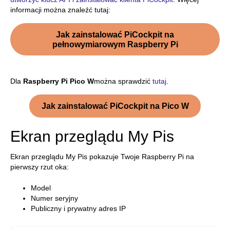
informacji można znaleźć tutaj:
Jak zainstalować PiCockpit na
pełnowymiarowym Raspberry Pi
Dla
Raspberry Pi Pico W
można sprawdzić
tutaj
.
Jak zainstalować PiCockpit na Pico W
Ekran przeglądu My Pis
Ekran przeglądu My Pis pokazuje Twoje Raspberry Pi na
pierwszy rzut oka:
Model
Numer seryjny
Publiczny i prywatny adres IP