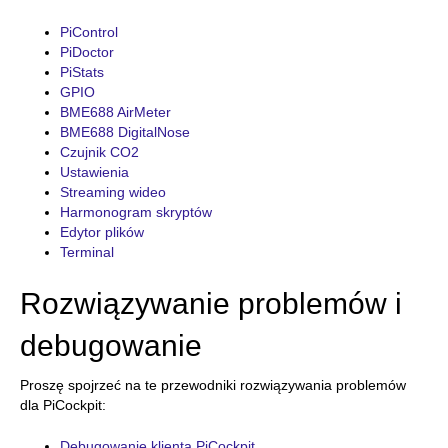
PiControl
PiDoctor
PiStats
GPIO
BME688 AirMeter
BME688 DigitalNose
Czujnik CO2
Ustawienia
Streaming wideo
Harmonogram skryptów
Edytor plików
Terminal
Rozwiązywanie problemów i
debugowanie
Proszę spojrzeć na te przewodniki rozwiązywania problemów
dla PiCockpit:
Debugowanie klienta PiCockpit