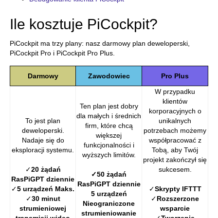
Ile kosztuje PiCockpit?
PiCockpit ma trzy plany: nasz darmowy plan deweloperski,
PiCockpit Pro i PiCockpit Pro Plus.
Darmowy
Zawodowiec
Pro Plus
W przypadku
klientów
Ten plan jest dobry
korporacyjnych o
dla małych i średnich
To jest plan
unikalnych
firm, które chcą
deweloperski.
potrzebach możemy
większej
Nadaje się do
współpracować z
funkcjonalności i
eksploracji systemu.
Tobą, aby Twój
wyższych limitów.
projekt zakończył się
✓
20 żądań
sukcesem.
✓50 żądań
RasPiGPT dziennie
RasPiGPT dziennie
✓
5 urządzeń Maks.
✓
Skrypty IFTTT
5 urządzeń
✓
30 minut
✓
Rozszerzone
Nieograniczone
strumieniowej
wsparcie
strumieniowanie