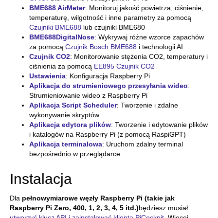
BME688 AirMeter
: Monitoruj jakość powietrza, ciśnienie,
temperaturę, wilgotność i inne parametry za pomocą
Czujniki BME688
lub czujniki BME680
BME688DigitalNose
: Wykrywaj różne wzorce zapachów
za pomocą
Czujnik Bosch BME688
i technologii AI
Czujnik CO2
: Monitorowanie stężenia CO2, temperatury i
ciśnienia za pomocą
EE895 Czujnik CO2
Ustawienia
: Konfiguracja Raspberry Pi
Aplikacja do strumieniowego przesyłania wideo
:
Strumieniowanie wideo z Raspberry Pi
Aplikacja Script Scheduler
:
Tworzenie i zdalne
wykonywanie skryptów
Aplikacja edytora plików
: Tworzenie i edytowanie plików
i katalogów na Raspberry Pi (z pomocą RaspiGPT)
Aplikacja terminalowa
: Uruchom zdalny terminal
bezpośrednio w przeglądarce
Instalacja
Dla
pełnowymiarowe węzły Raspberry Pi (takie jak
Raspberry Pi Zero, 400, 1, 2, 3, 4, 5 itd.)
będziesz musiał
utworzyć klucz API i zainstalować klienta PiCockpit
. Więcej