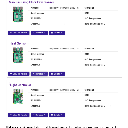
Kliknij na ikonę lub tytuł Raspberry Pi, aby zobaczyć przegląd