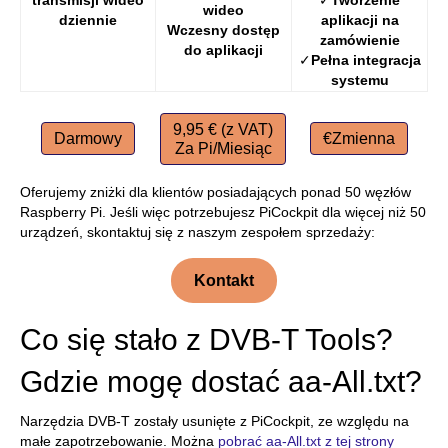
transmisji wideo
✓
Tworzenie
wideo
dziennie
aplikacji na
Wczesny dostęp
zamówienie
do aplikacji
✓
Pełna integracja
systemu
9,95 € (z VAT)
Darmowy
€Zmienna
Za Pi/Miesiąc
Oferujemy zniżki dla klientów posiadających ponad 50 węzłów
Raspberry Pi. Jeśli więc potrzebujesz PiCockpit dla więcej niż 50
urządzeń, skontaktuj się z naszym zespołem sprzedaży:
Kontakt
Co się stało z DVB-T Tools?
Gdzie mogę dostać aa-All.txt?
Narzędzia DVB-T zostały usunięte z PiCockpit, ze względu na
małe zapotrzebowanie. Można
pobrać aa-All.txt z tej strony