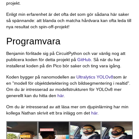
projekt.
Enligt min erfarenhet är det ofta det som gör sådana här saker
så spännande: att blanda och matcha hårdvara kan ofta leda till
nya resultat och spin-off-projekt!
Programvara
Benjamin förlitade sig på CircuitPython och var vänlig nog att
publicera koden för detta projekt på
GitHub
. Så när du har
installerat koden på din Pico bör saker och ting vara igång.
Koden bygger på nanomodellen av
Ultralytics YOLOv8
som är
en "modell för objektdetektering och bildsegmentering i realtid".
Om du är intresserad av modellstrukturen för YOLOv8 mer
generellt kan du hitta den
här
.
Om du är intresserad av att läsa mer om djupinlärning har min
kollega Nathan skrivit ett bra inlägg om det
här
.