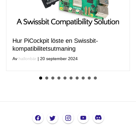
ckpit löste en Swissbit-
Vi avvec
bilitetsutmaning
Av
hallonbär
är
|
20 september 2024